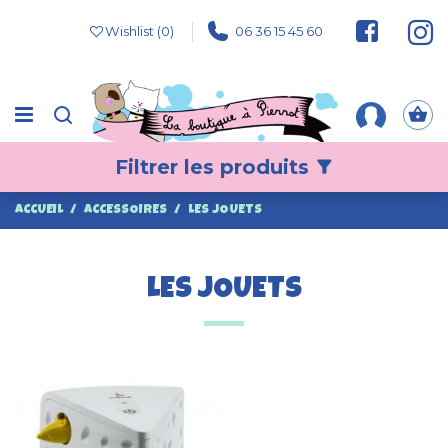
Wishlist (
0
)
06 36 15 45 60
Filtrer les produits
filter_alt
ACCUEIL
ACCESSOIRES
LES JOUETS
LES JOUETS