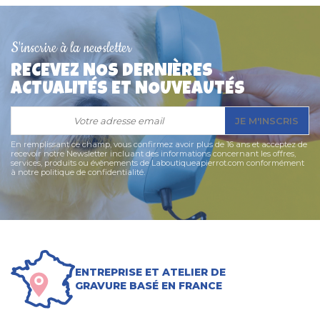
S'inscrire à la newsletter
RECEVEZ NOS DERNIÈRES
ACTUALITÉS ET NOUVEAUTÉS
JE M'INSCRIS
En remplissant ce champ, vous confirmez avoir plus de 16 ans et acceptez de
recevoir notre Newsletter incluant des informations concernant les offres,
services, produits ou évènements de Laboutiqueapierrot.com conformément
à notre politique de confidentialité.
ENTREPRISE ET ATELIER DE
GRAVURE BASÉ EN FRANCE