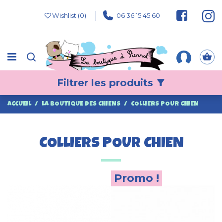
Wishlist (
0
)
06 36 15 45 60
Filtrer les produits
filter_alt
ACCUEIL
LA BOUTIQUE DES CHIENS
COLLIERS POUR CHIEN
COLLIERS POUR CHIEN
Promo !