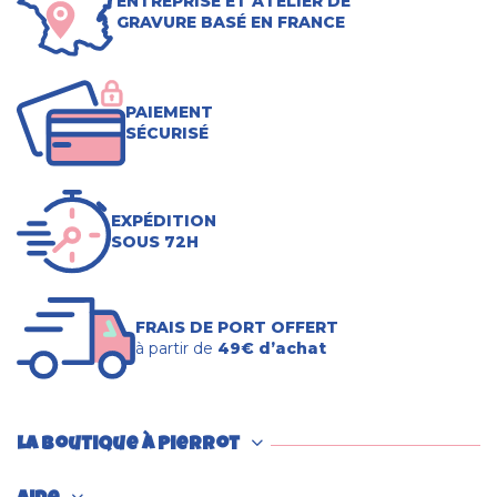
Accouple Martin Sellier
Collier pour chien
sangle unie
"Peace & Love"
Pettarazzi
10,80 €
11,55 €