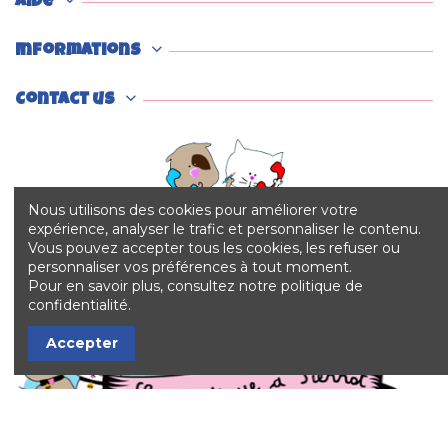
Collier pour chien "Party"
Collier pour chien et
Bobby
chiot "Star" Doxtasy
11,60 €
11,75 €
Nous utilisons des cookies pour améliorer votre
expérience, analyser le trafic et personnaliser le contenu.
Vous pouvez accepter tous les cookies, les refuser ou
personnaliser vos préférences à tout moment.
Pour en savoir plus, consultez notre politique de
confidentialité.
Accepter