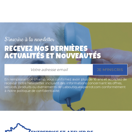
Collier Chien en Cuir
Collier pour chien
avec pointes
"Bandana" Doogy
9,90 €
10,50 €