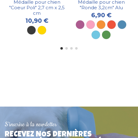
Médaille pour chien
Médaille pour chien
"Coeur Poli" 2,7 cm x 2,5
"Ronde 3,2cm" Alu
cm
6,90 €
10,90 €
S'inscrire à la newsletter
Collier pour chien "Basic"
Médaille chien sympa
Médaille pour chien
Collier pour chat en simili
Médaille pour chien
Médaille pour chien
RECEVEZ NOS DERNIÈRES