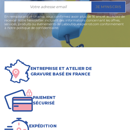
JE M'INSCRIS
En remplissant ce champ, vous confirmez avoir plus de 16 ans et acceptez de
recevoir notre Newsletter incluant des informations concernant les offres,
services, produits ou évènements de Laboutiqueapierrot.com conformément
à notre politique de confidentialité.
ENTREPRISE ET ATELIER DE
GRAVURE BASÉ EN FRANCE
PAIEMENT
SÉCURISÉ
EXPÉDITION