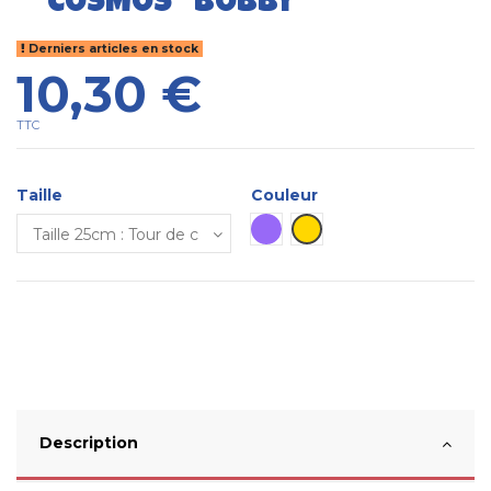
"COSMOS" BOBBY
Derniers articles en stock
10,30 €
TTC
Taille
Couleur
Parme
Dorée
Description