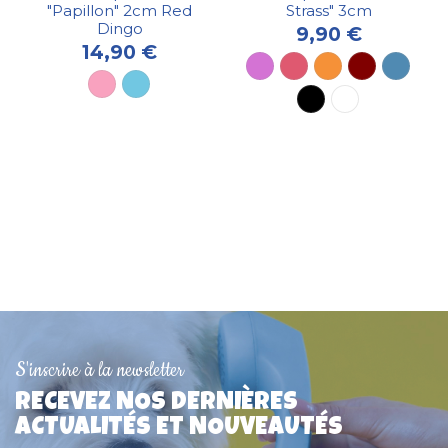
"Papillon" 2cm Red
Strass" 3cm
Dingo
9,90 €
14,90 €
S'inscrire à la newsletter
RECEVEZ NOS DERNIÈRES
ACTUALITÉS ET NOUVEAUTÉS