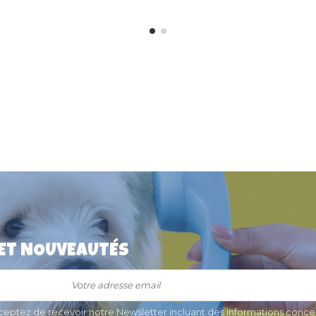
 ET NOUVEAUTÉS
en "Patte
Médaille pour chien "Patte
3,3 cm
Strass" 3 cm
9,46 €
cceptez de recevoir notre Newsletter incluant des informations concer