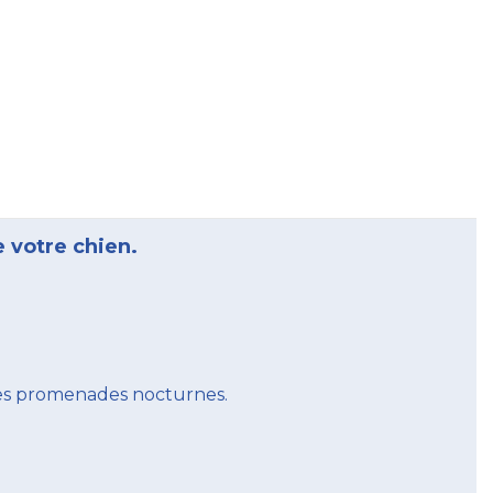
e votre chien.
 les promenades nocturnes.