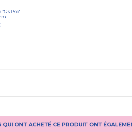
 "Os Poli"
 cm
€
S QUI ONT ACHETÉ CE PRODUIT ONT ÉGALEME