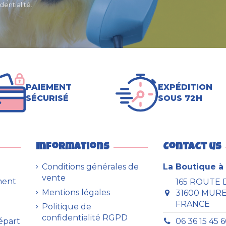
entialité.
PAIEMENT
EXPÉDITION
SÉCURISÉ
SOUS 72H
Informations
Contact us
Conditions générales de
La Boutique à 
vente
ment
165 ROUTE 
Mentions légales
31600 MUR
FRANCE
Politique de
confidentialité RGPD
Départ
06 36 15 45 