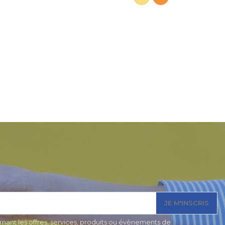
JE M'INSCRIS
nant les offres, services, produits ou évènements de