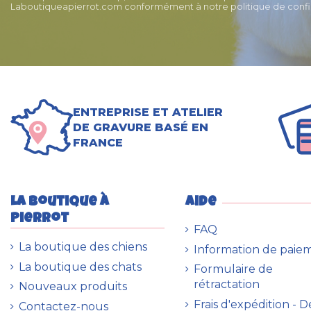
Laboutiqueapierrot.com conformément à notre politique de confid
ENTREPRISE ET ATELIER
DE GRAVURE BASÉ EN
FRANCE
La boutique à
Aide
Pierrot
FAQ
La boutique des chiens
Information de paie
La boutique des chats
Formulaire de
rétractation
Nouveaux produits
Frais d'expédition - 
Contactez-nous