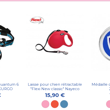
 Quantum 6
Laisse pour chien rétractable
Médaille c
n KURGO
"Flexi New classic" Nayeco
€
15,90 €