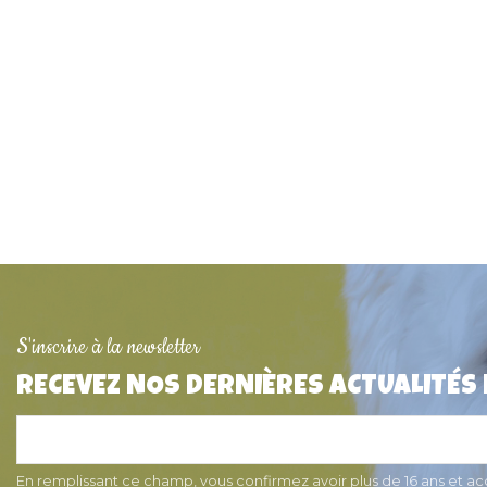
S'inscrire à la newsletter
RECEVEZ NOS DERNIÈRES ACTUALITÉS
Médaille pour chien "Ronde
Médaille pour chi
2,5cm" Alu
Polie" 3,5 cm x 
6,50 €
11,90 €
En remplissant ce champ, vous confirmez avoir plus de 16 ans et a