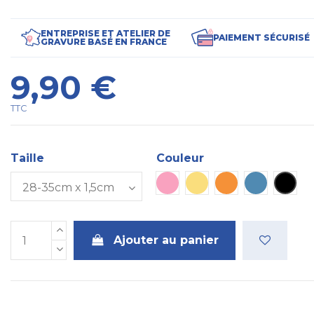
ENTREPRISE ET ATELIER DE
PAIEMENT SÉCURISÉ
GRAVURE BASÉ EN FRANCE
9,90 €
TTC
Taille
Couleur
Rose
Jaune
Orange
Bleu
Noir
Ajouter au panier