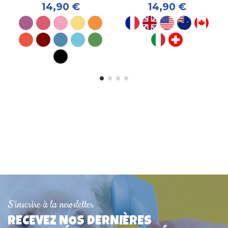
14,90 €
14,90 €
S'inscrire à la newsletter
Harnais pour chien tee-
Plaque MM pour chien
Médaille pour chat
Harnais de Sécurité pour
Collier pour chien sport
Médaille pour chien
RECEVEZ NOS DERNIÈRES