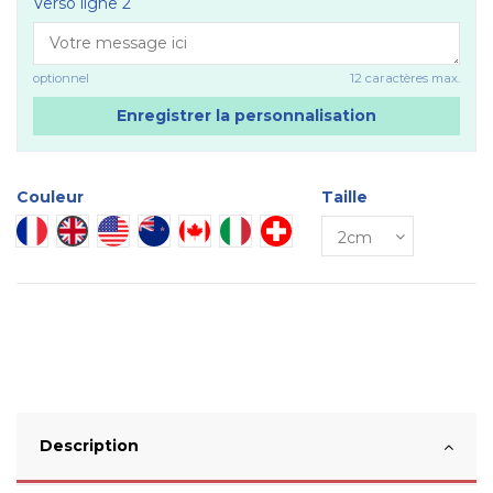
Verso ligne 2
optionnel
12 caractères max.
Enregistrer la personnalisation
Couleur
Taille
France
Eng
Usa
Aus
Canada
Italie
Suisse
Description