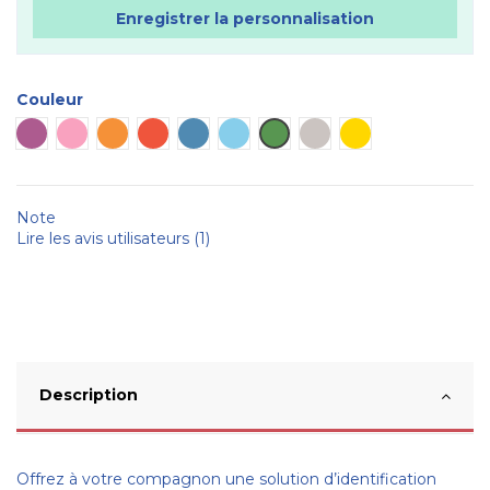
Enregistrer la personnalisation
Couleur
Plaque violette
Plaque rose
Plaque orange
Plaque rouge
Plaque bleue
Plaque bleu ciel
Plaque verte
Plaque métal
Plaque dorée
Note
Lire les avis utilisateurs (1)
Description
Offrez à votre compagnon une solution d’identification