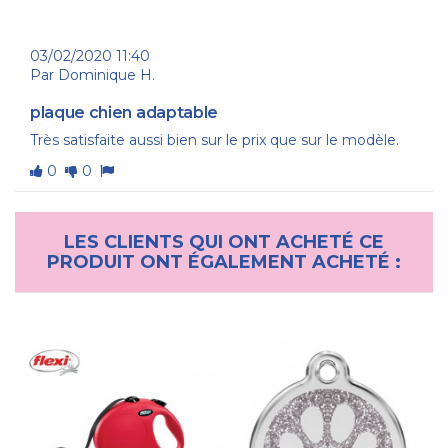
03/02/2020 11:40
Par Dominique H.
Collier personnalisé pour
plaque chien adaptable
chien avec plaque
Très satisfaite aussi bien sur le prix que sur le modèle.
gravée, sangle rose
9,20 €
0
0
LES CLIENTS QUI ONT ACHETÉ CE
PRODUIT ONT ÉGALEMENT ACHETÉ :