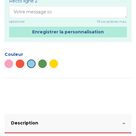
Recto ligne 2
optionnel
19 caractères max.
Enregistrer la personnalisation
Couleur
Plaque rose
Plaque rouge
Plaque bleu ciel
Plaque verte
Plaque dorée
Description