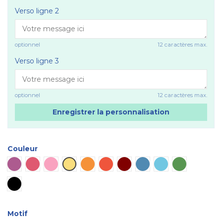
Verso ligne 2
optionnel
12 caractères max.
Verso ligne 3
optionnel
12 caractères max.
Enregistrer la personnalisation
Couleur
Violet
Rose vif
Rose
Jaune
Orange
Rouge
Marron
Bleu
Bleu ciel
Vert
Noir
Motif