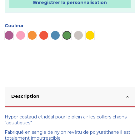
Enregistrer la personnalisation
Couleur
Plaque violette
Plaque rose
Plaque orange
Plaque rouge
Plaque bleue
Plaque verte
Plaque métal
Plaque dorée
Description
Hyper costaud et idéal pour le plein air les colliers chiens
"aquatiques".
Fabriqué en sangle de nylon revêtu de polyuréthane il est
totalement imputrescible.