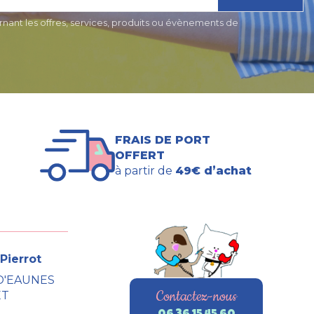
nant les offres, services, produits ou évènements de
FRAIS DE PORT
OFFERT
à partir de
49€ d’achat
Pierrot
D'EAUNES
Contactez-nous
ET