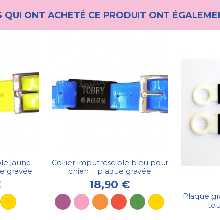
S QUI ONT ACHETÉ CE PRODUIT ONT ÉGALEME
ble jaune
Collier imputrescible bleu pour
ue gravée
chien + plaque gravée
€
18,90 €
Plaque gr
tou