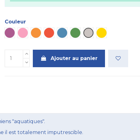
Couleur
Plaque violette
Plaque rose
Plaque orange
Plaque rouge
Plaque bleue
Plaque verte
Plaque métal
Plaque dorée
Ajouter au panier
hiens "aquatiques".
 il est totalement imputrescible.