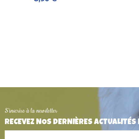
Rupture de stock
S'inscrire à la newsletter
RECEVEZ NOS DERNIÈRES ACTUALITÉS
Médaille pour chien "Os" Alu
Collier pour chat ré
3,2cm x 2,1cm
uni avec grelot Mart
5,50 €
9,95 €