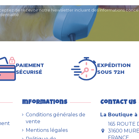
9,90 €
cceptez de recevoir notre Newsletter incluant des informations concer
entialité.
PAIEMENT
EXPÉDITION
SÉCURISÉ
SOUS 72H
Informations
Contact us
Conditions générales de
La Boutique à 
vente
ment
165 ROUTE 
Mentions légales
31600 MUR
FRANCE
Politique de