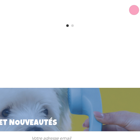
 ET NOUVEAUTÉS
fléchissant
Collier pour Chat Flash
in Sellier
Réfléchissants Martin Sellier +
sécurité anti-étranglement