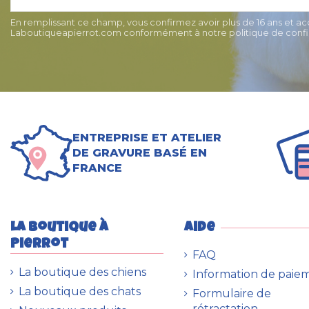
En remplissant ce champ, vous confirmez avoir plus de 16 ans et a
Laboutiqueapierrot.com conformément à notre politique de confid
ENTREPRISE ET ATELIER
DE GRAVURE BASÉ EN
FRANCE
La boutique à
Aide
Pierrot
FAQ
La boutique des chiens
Information de paie
La boutique des chats
Formulaire de
rétractation