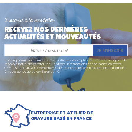
S'inscrire à la newsletter
RECEVEZ NOS DERNIÈRES
ACTUALITÉS ET NOUVEAUTÉS
JE M'INSCRIS
En remplissant ce champ, vous confirmez avoir plus de 16 ans et acceptez de
recevoir notre Newsletter incluant des informations concernant les offres,
services, produits ou évènements de Laboutiqueapierrot.com conformément
à notre politique de confidentialité.
ENTREPRISE ET ATELIER DE
GRAVURE BASÉ EN FRANCE