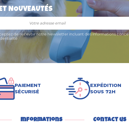
 ET NOUVEAUTÉS
cceptez de recevoir notre Newsletter incluant des informations concer
entialité.
PAIEMENT
EXPÉDITION
SÉCURISÉ
SOUS 72H
Informations
Contact us