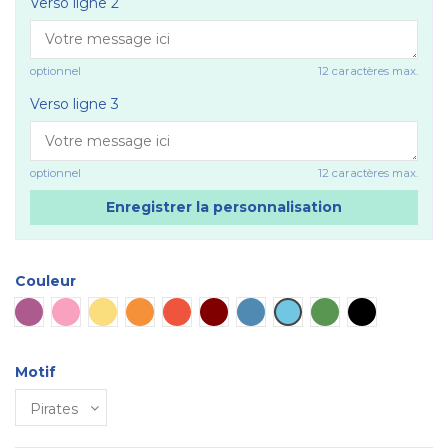
Verso ligne 2
optionnel
12 caractères max.
Verso ligne 3
optionnel
12 caractères max.
Enregistrer la personnalisation
Couleur
Violet
Rose
Jaune
Orange
Rouge
Marron
Bleu
Bleu ciel
Vert
Noir
Motif