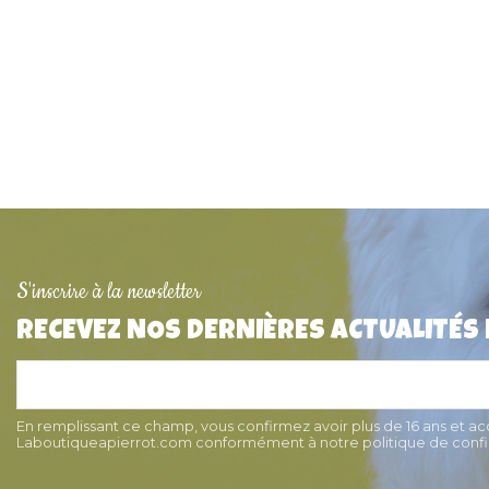
S'inscrire à la newsletter
RECEVEZ NOS DERNIÈRES ACTUALITÉS
Médaille pour chien "Os" Alu
Collier pour chat s
5cm x 3,6cm
Dingo
7,90 €
7,90 €
En remplissant ce champ, vous confirmez avoir plus de 16 ans et a
Laboutiqueapierrot.com conformément à notre politique de confid