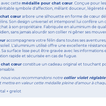
n avec cette
médaille pour chat cœur
. Conçue pour les 
 véritable symbole d'affection, mêlant douceur, légèreté e
 chat cœur
arbore une silhouette en forme de cœur déli
s. Son design universel et intemporel lui confère un ca
chat à son propriétaire. Fabriquée en aluminium de quali
idien, sans jamais alourdir son collier ni gêner ses mouv
œur
accompagnera votre félin dans toutes ses aventures, q
leil. L'aluminium utilisé offre une excellente résistance 
 Sa surface lisse peut être gravée avec les informations
ion rapide et sécurisée en cas de fugue.
 chat cœur
constitue un cadeau original et touchant p
ensable.
se, nous vous recommandons notre
collier violet réglabl
et mettra en valeur cette médaille pleine d'amour à chaqu
tal + grelot