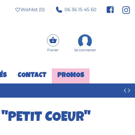
Wishlist (
0
)
06 36 15 45 60
Panier
Se connecter
ÉS
CONTACT
PROMOS
 "PETIT COEUR"