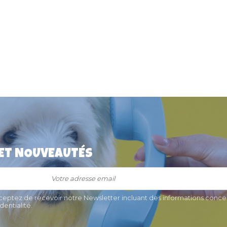
 ET NOUVEAUTÉS
imple Red
Médaille pour chat "Cœur Poli"
2,1 cm x 1,9 cm
9,50 €
cceptez de recevoir notre Newsletter incluant des informations concer
entialité.