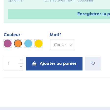
optionnel
12 caractères max.
optionnel
Enregistrer la 
Couleur
Motif
Violet
Orange
Bleu ciel
Dorée
Ajouter au panier