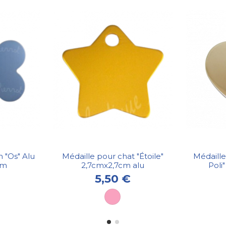
 "Os" Alu
Médaille pour chat "Étoile"
Médaille
cm
2,7cmx2,7cm alu
Poli
5,50 €