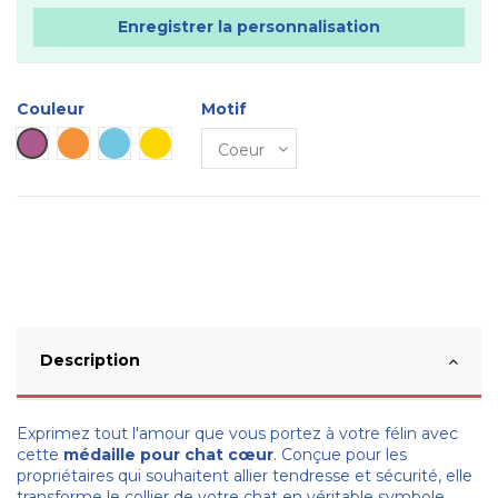
Enregistrer la personnalisation
Couleur
Motif
Violet
Orange
Bleu ciel
Dorée
Description
Exprimez tout l'amour que vous portez à votre félin avec
cette
médaille pour chat cœur
. Conçue pour les
propriétaires qui souhaitent allier tendresse et sécurité, elle
transforme le collier de votre chat en véritable symbole