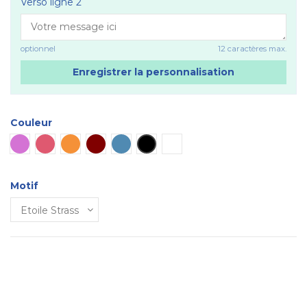
Verso ligne 2
optionnel
12 caractères max.
Enregistrer la personnalisation
Couleur
Mauve
Rose vif
Orange
Marron
Bleue
Noir
Blanc
Motif