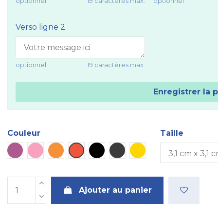
optionnel
19 caractères max.
optionnel
Verso ligne 2
optionnel
19 caractères max.
Enregistrer la 
Couleur
Taille
Violet
Rose
Orange
Rouge
Noire
Métal
Dorée
Ajouter au panier