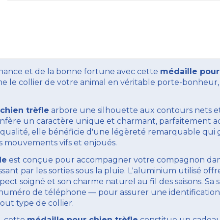
chance et de la bonne fortune avec cette
médaille pour 
orme le collier de votre animal en véritable porte-bonheur
chien trèfle
arbore une silhouette aux contours nets et
confère un caractère unique et charmant, parfaitement a
ualité, elle bénéficie d'une légèreté remarquable qui 
ses mouvements vifs et enjoués.
le
est conçue pour accompagner votre compagnon dans
sant par les sorties sous la pluie. L'aluminium utilisé off
pect soigné et son charme naturel au fil des saisons. Sa
numéro de téléphone — pour assurer une identification 
out type de collier.
, cette
médaille pour chien trèfle
constitue un cadeau 