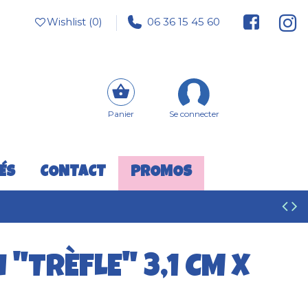
Wishlist (
0
)
06 36 15 45 60
Panier
Se connecter
ÉS
CONTACT
PROMOS
 "TRÈFLE" 3,1 CM X