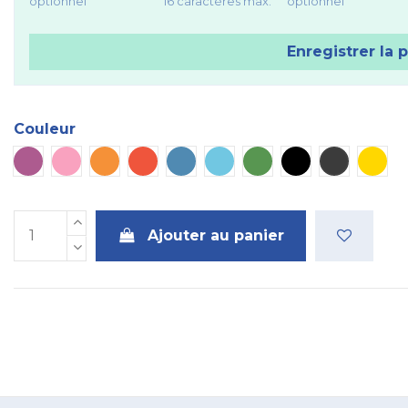
optionnel
16 caractères max.
optionnel
Enregistrer la 
Couleur
Violet
Rose
Orange
Rouge
Bleu
Bleu ciel
Vert
Noir
Métal
Doré
Ajouter au panier