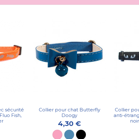
ec sécurité
Collier pour chat Butterfly
Collier po
luo Fish,
Doogy
anti-étran
er
noir
4,30 €