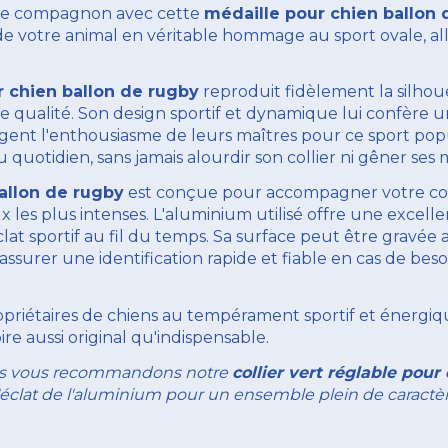
otre compagnon avec cette
médaille pour chien ballon 
r de votre animal en véritable hommage au sport ovale, all
r chien ballon de rugby
reproduit fidèlement la silhou
e qualité. Son design sportif et dynamique lui confère 
gent l'enthousiasme de leurs maîtres pour ce sport pop
 quotidien, sans jamais alourdir son collier ni gêner ses
allon de rugby
est conçue pour accompagner votre com
es plus intenses. L'aluminium utilisé offre une excellent
lat sportif au fil du temps. Sa surface peut être gravée 
urer une identification rapide et fiable en cas de beso
opriétaires de chiens au tempérament sportif et énergiq
oire aussi original qu'indispensable.
ous vous recommandons notre
collier vert réglable pour
éclat de l'aluminium pour un ensemble plein de caractère 