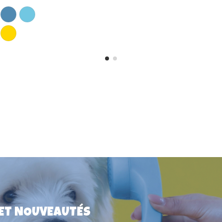
Médaille pour chien "Big Dandy
Dog"
9,25 €
 ET NOUVEAUTÉS
 Red Dingo
3cm