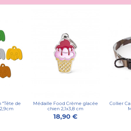
n "Tête de
Médaille Food Crème glacée
Collier C
x2,9cm
chien 2,1x3,8 cm
M
18,90 €