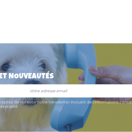
 ET NOUVEAUTÉS
chien
Médaille chien Red Dingo trèfle
" 3cm
à 4 feuilles 3cm
€
15,90 €
cceptez de recevoir notre Newsletter incluant des informations concer
entialité.