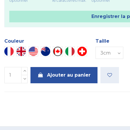
optionnel
16 caractères max.
optionnel
Enregistrer la 
Couleur
Taille
France
Eng
Usa
Aus
Canada
Italie
Suisse
Ajouter au panier