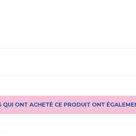
S QUI ONT ACHETÉ CE PRODUIT ONT ÉGALEME