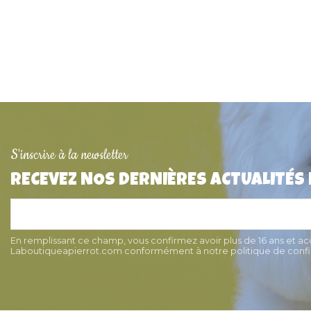
S'inscrire à la newsletter
RECEVEZ NOS DERNIÈRES ACTUALITÉS
Médaille pour chat ronde
Médaille pour 
(disque) 2,5cm
"Pat'Patrouille
6,50 €
13,50 
En remplissant ce champ, vous confirmez avoir plus de 16 ans et a
Laboutiqueapierrot.com conformément à notre politique de confid