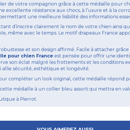
 collier de votre compagnon grâce à cette médaille pour
ne excellente résistance aux chocs, à l’usure et à la cor
permettant une meilleure lisibilité des informations esse
ttant d’inscrire clairement le nom de votre chien ainsi q
able, même avec le temps. Le motif drapeaux France app
robustesse et son design affirmé. Facile à attacher grâce 
lle pour chien France
est pensée pour offrir une identi
ve son éclat malgré les frottements et les conditions ex
 allie sécurité, esthétique et longévité.
 compléter un look original, cette médaille répond pa
tte médaille à un collier bleu assorti qui mettra en val
utique à Pierrot.
VOUS AIMEREZ AUSSI