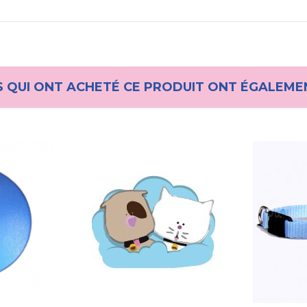
S QUI ONT ACHETÉ CE PRODUIT ONT ÉGALEME