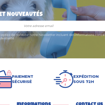
 ET NOUVEAUTÉS
ille pour
Collier pour Chat Flash
 chien
Réfléchissants Martin Sellier +
sécurité anti-étranglement
9,90 €
cceptez de recevoir notre Newsletter incluant des informations concer
entialité.
PAIEMENT
EXPÉDITION
SÉCURISÉ
SOUS 72H
Informations
Contact us