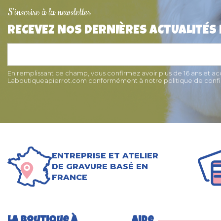
S'inscrire à la newsletter
RECEVEZ NOS DERNIÈRES ACTUALITÉS
Collier pour chat simple Red
Clip d'attache méda
Dingo
collier chat ou
7,90 €
4,20 €
En remplissant ce champ, vous confirmez avoir plus de 16 ans et a
Laboutiqueapierrot.com conformément à notre politique de confid
ENTREPRISE ET ATELIER
DE GRAVURE BASÉ EN
FRANCE
La boutique à
Aide