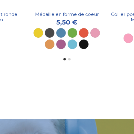
at ronde
Médaille en forme de coeur
Collier po
cm
M
5,50 €