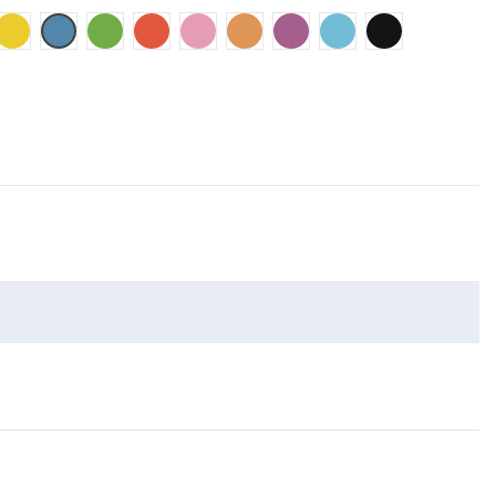
Dorée
Bleu
Vert
Rouge
Rose
Orange
Violet
Bleu ciel
Noir