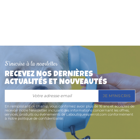
S'inscrire à la newsletter
RECEVEZ NOS DERNIÈRES
ACTUALITÉS ET NOUVEAUTÉS
JE M'INSCRIS
En remplissant ce champ, vous confirmez avoir plus de 16 ans et acceptez de
recevoir notre Newsletter incluant des informations concernant les offres,
services, produits ou évènements de Laboutiqueapierrot.com conformément
à notre politique de confidentialité.