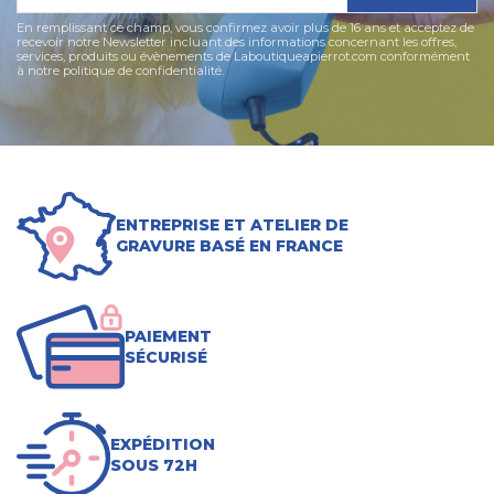
En remplissant ce champ, vous confirmez avoir plus de 16 ans et acceptez de
recevoir notre Newsletter incluant des informations concernant les offres,
services, produits ou évènements de Laboutiqueapierrot.com conformément
à notre politique de confidentialité.
ENTREPRISE ET ATELIER DE
GRAVURE BASÉ EN FRANCE
PAIEMENT
SÉCURISÉ
EXPÉDITION
SOUS 72H