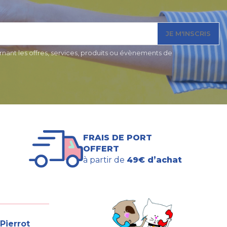
JE M'INSCRIS
nant les offres, services, produits ou évènements de
FRAIS DE PORT
OFFERT
à partir de
49€ d’achat
Pierrot