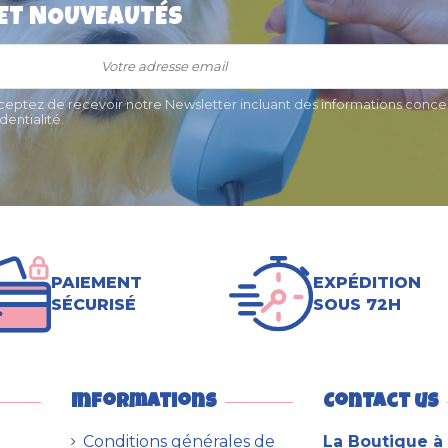
 ET NOUVEAUTÉS
 "Bandana"
Harnais pour chien
réfléchissant "Easy safe" Bobby
€
19,50 €
cceptez de recevoir notre Newsletter incluant des informations concer
entialité.
PAIEMENT
EXPÉDITION
SÉCURISÉ
SOUS 72H
Informations
Contact us
Conditions générales de
La Boutique à 