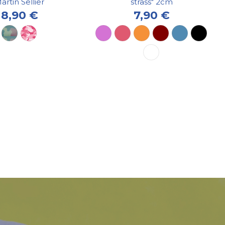
artin Sellier
strass" 2cm
8,90 €
7,90 €