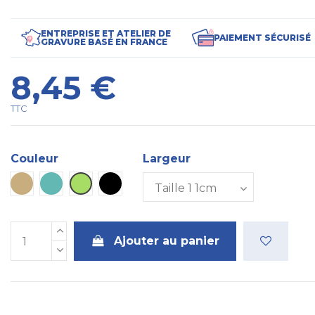
ENTREPRISE ET ATELIER DE
PAIEMENT SÉCURISÉ
GRAVURE BASÉ EN FRANCE
8,45 €
TTC
Couleur
Largeur
Beige
Turquoise
Anis
Noir
Ajouter au panier