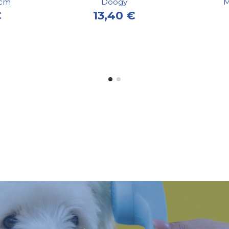
2cm
Doogy
M
€
13,40 €