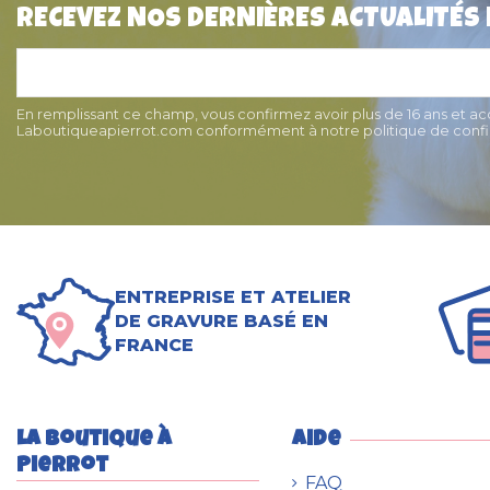
RECEVEZ NOS DERNIÈRES ACTUALITÉS
Médaille pour chien "Patte
Collier pour chien
Strass" 2,5 cm
Doogy
9,03 €
10,50 
En remplissant ce champ, vous confirmez avoir plus de 16 ans et a
Laboutiqueapierrot.com conformément à notre politique de confid
ENTREPRISE ET ATELIER
DE GRAVURE BASÉ EN
FRANCE
La boutique à
Aide
Pierrot
FAQ