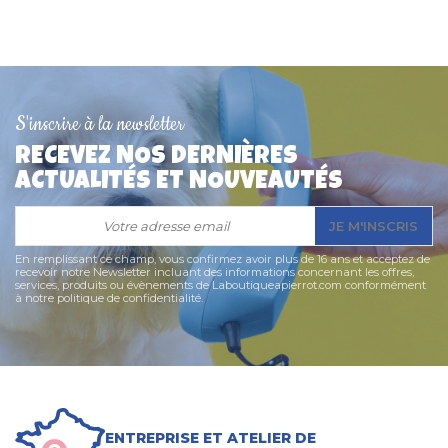
S'inscrire à la newsletter
Lampe de Sécurité
Collier pour Chat Flash
RECEVEZ NOS DERNIÈRES
Silicone USB
Réfléchissants Martin
ACTUALITÉS ET NOUVEAUTÉS
Sellier + sécurité anti-
12,50 €
étranglement
JE M'INSCRIS
9,90 €
En remplissant ce champ, vous confirmez avoir plus de 16 ans et acceptez de
recevoir notre Newsletter incluant des informations concernant les offres,
services, produits ou évènements de Laboutiqueapierrot.com conformément
à notre politique de confidentialité.
ENTREPRISE ET ATELIER DE