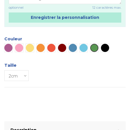
optionnel
12 caractères max.
Enregistrer la personnalisation
Couleur
Violet
Rose
Jaune
Orange
Rouge
Marron
Bleu
Bleu ciel
Verte
Noir
Taille
Description