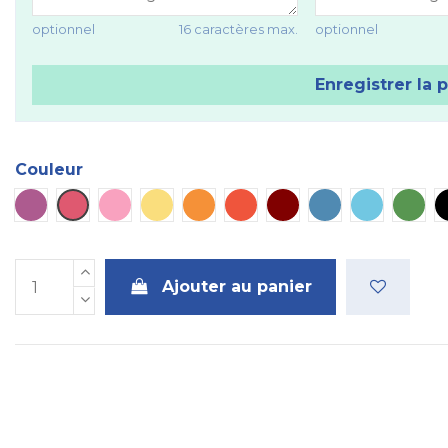
optionnel
16 caractères max.
optionnel
Enregistrer la 
Couleur
Violet
Rose vif
Rose
Jaune
Orange
Rouge
Marron
Bleu
Bleu ciel
Vert
Ajouter au panier