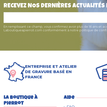
RECEVEZ NOS DERNIÈRES ACTUALITÉS
Médaille pour chien "Patte
Médaille pour chi
relief" 2 cm AUSTRA
Sympa" 3cm Red
9,50 €
15,90 
En remplissant ce champ, vous confirmez avoir plus de 16 ans et a
Laboutiqueapierrot.com conformément à notre politique de confid
ENTREPRISE ET ATELIER
DE GRAVURE BASÉ EN
FRANCE
La boutique à
Aide
Pierrot