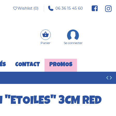
Wishlist (
0
)
06 36 15 45 60
Panier
Se connecter
ÉS
CONTACT
PROMOS
 "ETOILES" 3CM RED