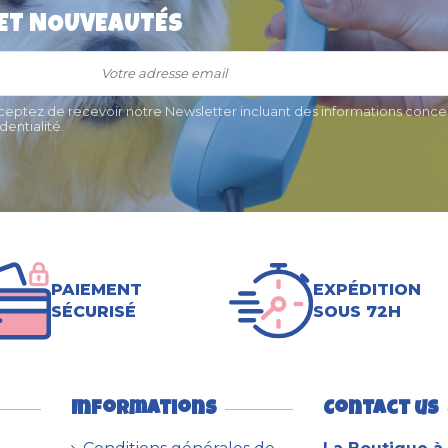
 ET NOUVEAUTÉS
en "Chien
Médaille pour chat "Patte
 Dingo
strass" 2cm
€
8,46 €
cceptez de recevoir notre Newsletter incluant des informations concer
entialité.
PAIEMENT
EXPÉDITION
SÉCURISÉ
SOUS 72H
Informations
Contact us