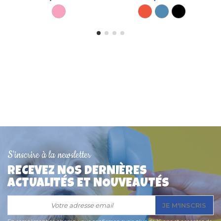
Promo !
S'inscrire à la newsletter
Plaque PM pour chien
Médaille pour chien
Collier pour chien
Médaille pour chien
Médaille pour chien
Médaille pour chien
RECEVEZ NOS DERNIÈRES
"Patte de chien" 3,2 cm
adaptable sur collier
"Arlequin" Bobby
"Etoiles" 3cm Red Dingo
"Coccinelle" 2,3 cm
"Ronde 2,5cm" Alu
ACTUALITÉS ET NOUVEAUTÉS
8,60 €
7,20 €
5,50 €
15,90 €
8,00 €
6,50 €
JE M'INSCRIS