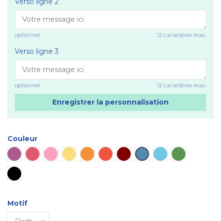
Verso ligne 2
optionnel
12 caractères max.
Verso ligne 3
optionnel
12 caractères max.
Enregistrer la personnalisation
Couleur
Violet
Rose vif
Rose
Jaune
Orange
Rouge
Marron
Bleu
Bleu ciel
Vert
Noir
Motif