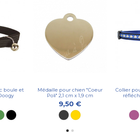
ec boule et
Médaille pour chien "Coeur
Collier po
 Doogy
Poli" 2,1 cm x 1,9 cm
réfléch
9,50 €