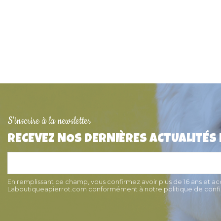
S'inscrire à la newsletter
RECEVEZ NOS DERNIÈRES ACTUALITÉS
Médaille pour chat "Chat zen"
Collier pour Chat av
2,3cmx1,8cm
anti-étranglement Y
noir, Martin Se
8,00 €
8,90 €
En remplissant ce champ, vous confirmez avoir plus de 16 ans et a
Laboutiqueapierrot.com conformément à notre politique de confid