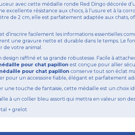
douceur avec cette médaille ronde Red Dingo décorée d’
une excellente résistance aux chocs, à l’usure et à la co
ètre de 2 cm, elle est parfaitement adaptée aux chats, o
met d’inscrire facilement les informations essentielles 
surent une gravure nette et durable dans le temps. Le fo
r de votre animal.
 design raffiné et sa grande robustesse. Facile à attache
édaille pour chat papillon
est conçue pour allier sécuri
médaille pour chat papillon
conserve tout son éclat mal
pter pour un accessoire fiable, élégant et parfaitement
une touche de fantaisie, cette médaille est un choix id
 à un collier bleu assorti qui mettra en valeur son desi
tal + grelot