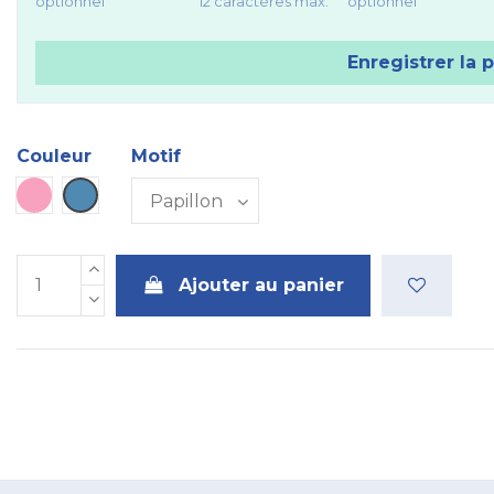
optionnel
12 caractères max.
optionnel
Enregistrer la 
Couleur
Motif
Rose
Bleu
Ajouter au panier