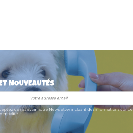
 ET NOUVEAUTÉS
ec sécurité
Médaille Red Dingo Panda fond
eux de chat
vert 2cm
llier
14,90 €
cceptez de recevoir notre Newsletter incluant des informations concer
entialité.