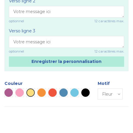
Verso ligne 2
optionnel
12 caractères max.
Verso ligne 3
optionnel
12 caractères max.
Enregistrer la personnalisation
Couleur
Motif
Violet
Rose
Jaune
Orange
Rouge
Bleu
Bleu ciel
Noir