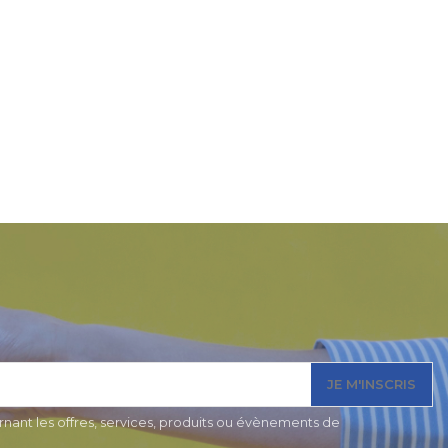
JE M'INSCRIS
nant les offres, services, produits ou évènements de