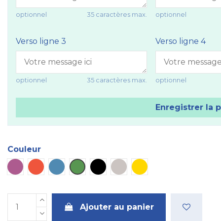
optionnel
35 caractères max.
optionnel
Verso ligne 3
Verso ligne 4
optionnel
35 caractères max.
optionnel
Enregistrer la 
Couleur
Plaque violette
Plaque rouge
Plaque bleue
Plaque verte
Plaque noire
Plaque métal
Plaque dorée
Ajouter au panier