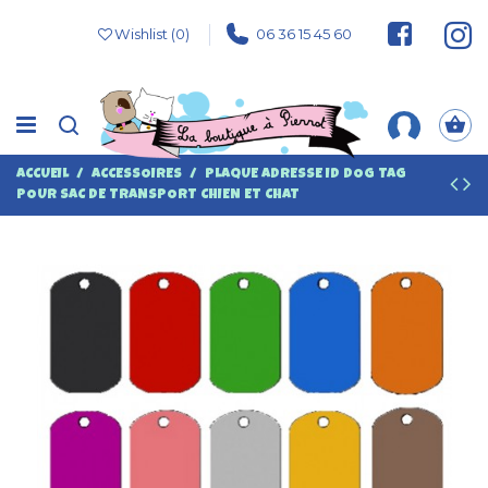
Wishlist (
0
)
06 36 15 45 60
ACCUEIL
ACCESSOIRES
PLAQUE ADRESSE ID DOG TAG
POUR SAC DE TRANSPORT CHIEN ET CHAT