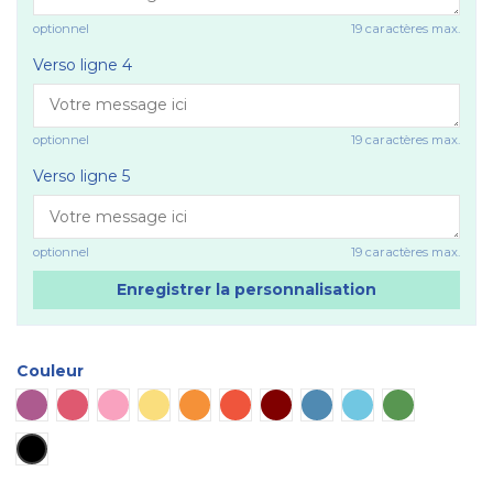
optionnel
19 caractères max.
Verso ligne 4
optionnel
19 caractères max.
Verso ligne 5
optionnel
19 caractères max.
Enregistrer la personnalisation
Couleur
Violet
Rose vif
Rose
Jaune
Orange
Rouge
Marron
Bleu
Bleu ciel
Vert
Noir