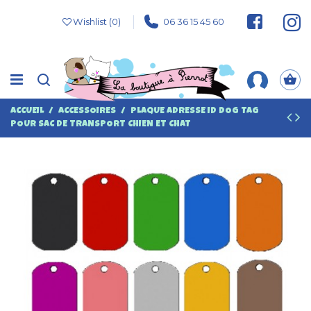
Wishlist (
0
)
06 36 15 45 60
ACCUEIL
ACCESSOIRES
PLAQUE ADRESSE ID DOG TAG
POUR SAC DE TRANSPORT CHIEN ET CHAT