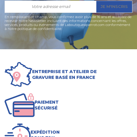
15,90 €
15,90 €
JE M'INSCRIS
En remplissant ce champ, vous confirmez avoir plus de 16 ans et acceptez de
recevoir notre Newsletter incluant des informations concernant les offres,
services, produits ou évènements de Laboutiqueapierrot.com conformément
à notre politique de confidentialité.
ENTREPRISE ET ATELIER DE
GRAVURE BASÉ EN FRANCE
PAIEMENT
SÉCURISÉ
EXPÉDITION