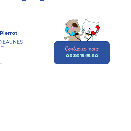
Pierrot
D'EAUNES
Contactez-nous
ET
06 36 15 45 60
60