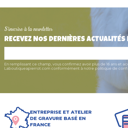
S'inscrire à la newsletter
RECEVEZ NOS DERNIÈRES ACTUALITÉS
Médaille pour chien "Chien
Médaille pour chie
Sympa" 2cm Red Dingo
3cm Red Di
14,90 €
15,90 
En remplissant ce champ, vous confirmez avoir plus de 16 ans et a
Laboutiqueapierrot.com conformément à notre politique de confid
ENTREPRISE ET ATELIER
DE GRAVURE BASÉ EN
FRANCE