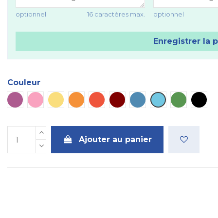
optionnel
16 caractères max.
optionnel
Enregistrer la 
Couleur
Violet
Rose
Jaune
Orange
Rouge
Marron
Bleu
Bleu ciel
Vert
Noir
Ajouter au panier