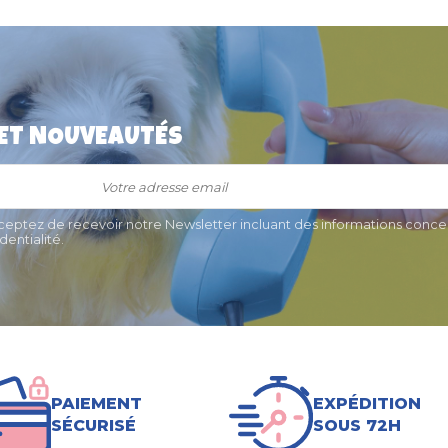
 ET NOUVEAUTÉS
n "Niche"
Médaille pour chien "Patte
ngo
relief" 3 cm
€
11,50 €
cceptez de recevoir notre Newsletter incluant des informations concer
entialité.
PAIEMENT
EXPÉDITION
SÉCURISÉ
SOUS 72H