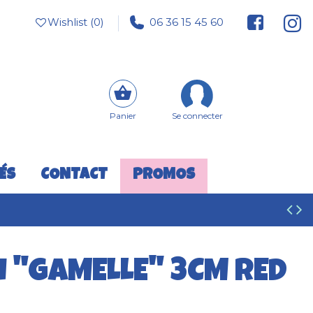
Wishlist (
0
)
06 36 15 45 60
Panier
Se connecter
ÉS
CONTACT
PROMOS
N "GAMELLE" 3CM RED