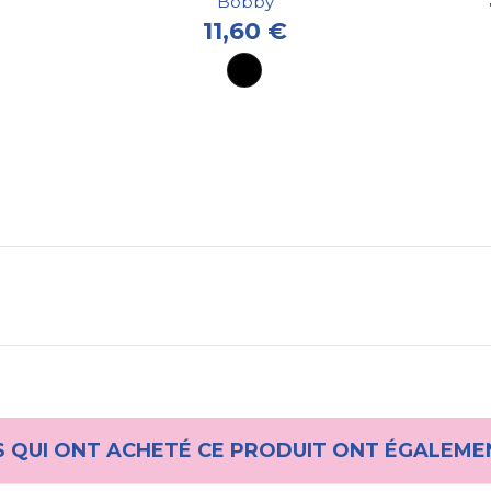
Bobby
11,60 €
S QUI ONT ACHETÉ CE PRODUIT ONT ÉGALEME