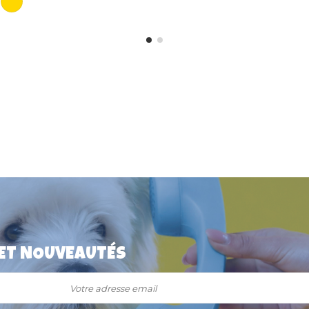
 ET NOUVEAUTÉS
 "Os" Alu
Collier pour chien "Basic"
cm
Essentiel Doogy
9,20 €