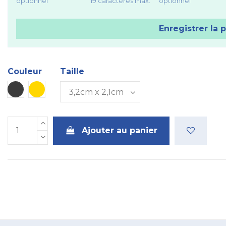
optionnel
19 caractères max.
optionnel
Enregistrer la 
Couleur
Taille
Métal
Dorée
Ajouter au panier