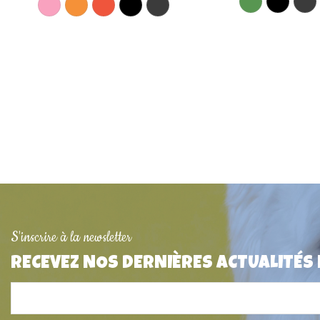
Rupture de stock
Collier imputrescible rouge
pour chien + plaque gravée
S'inscrire à la newsletter
18,90 €
RECEVEZ NOS DERNIÈRES ACTUALITÉS
Médaille pour chien
3,2cm x 2,1
5,50 €