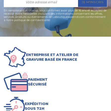
JE M'INSCRIS
En remplissant ce champ, vous confirmez avoir plus de 16 ans et acceptez de
recevoir notre Newsletter incluant des informations concernant les offres,
services, produits ou évènements de Laboutiqueapierrot.com conformément
à notre politique de confidentialité.
ENTREPRISE ET ATELIER DE
GRAVURE BASÉ EN FRANCE
PAIEMENT
SÉCURISÉ
EXPÉDITION
SOUS 72H