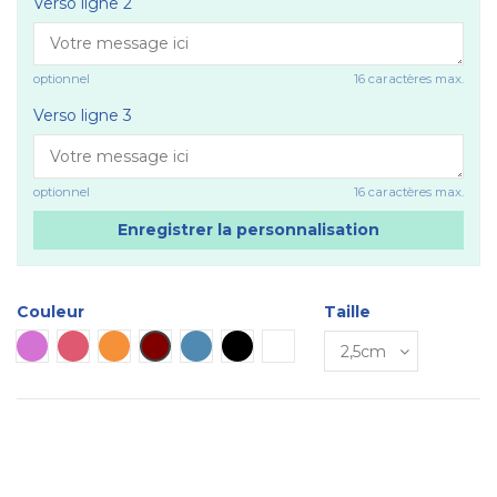
Verso ligne 2
optionnel
16 caractères max.
Verso ligne 3
optionnel
16 caractères max.
Enregistrer la personnalisation
Couleur
Taille
Mauve
Rose vif
Orange
Marron
Bleu
Noir
Blanc